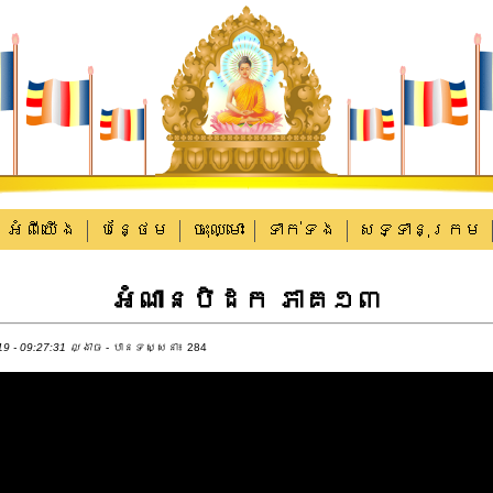
អំពីយើង
បន្ថែម
ចុះឈ្មោះ
ទាក់​ទង
សទ្ទានុក្រម
អំណានបិដក ភាគ១៣
9 - 09:27:31 ល្ងាច
- បានទស្សនា៖ 284