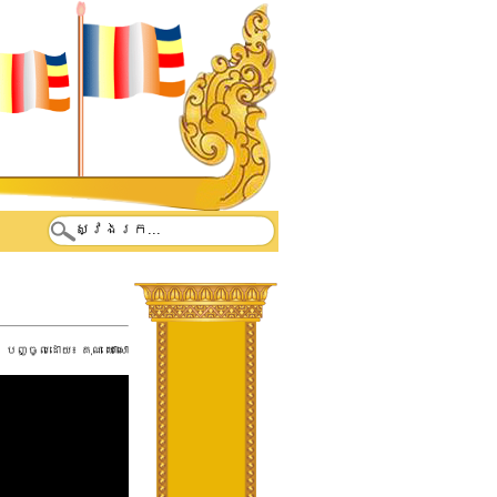
បញ្ចូលដោយ៖
គុណ ឃោសោ