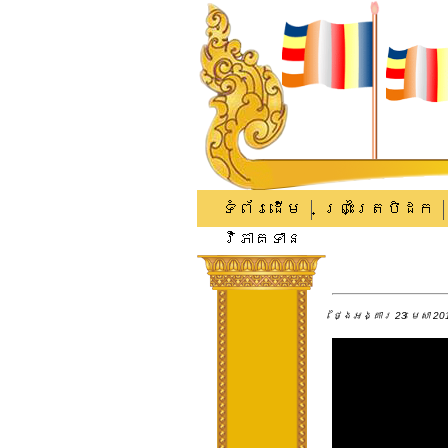
ទំព័រដើម
ព្រះត្រៃបិដក
វិភាគទាន
ថ្ងៃអង្គារ 23 មេសា 201