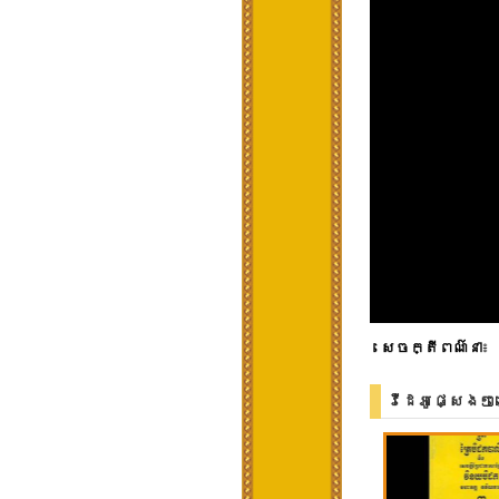
សេចក្តីពណ៌នា
៖
វីដេអូផ្សេងៗ