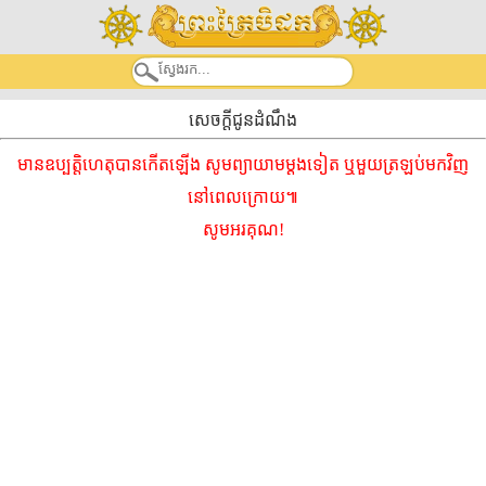
សេចក្តីជូនដំណឹង
មានឧប្បត្តិហេតុបានកើតឡើង សូមព្យាយាមម្ដងទៀត ឬមួយត្រឡប់មកវិញ
នៅពេលក្រោយ៕
សូមអរគុណ!