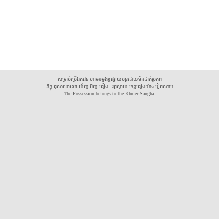
សម្រាប់ប្រើឯកជន ហាមចម្លងឬផ្សាយបន្តដោយមិនដាក់ប្រភព
ភិក្ខុ គុណឃោសោ យ័ញ មិញ គឿង - វត្តស្វាយ ខេត្តគៀងយ៉ាង វៀតណាម
The Possession belongs to the Khmer Sangha.