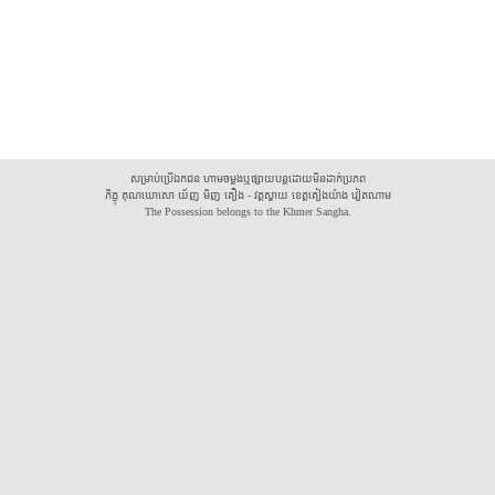
សម្រាប់ប្រើឯកជន ហាមចម្លងឬផ្សាយបន្តដោយមិនដាក់ប្រភព
ភិក្ខុ គុណឃោសោ យ័ញ មិញ គឿង - វត្តស្វាយ ខេត្តគៀងយ៉ាង វៀតណាម
The Possession belongs to the Khmer Sangha.