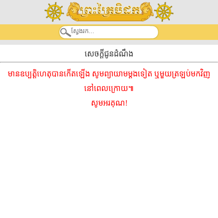
សេចក្តីជូនដំណឹង
មានឧប្បត្តិហេតុបានកើតឡើង សូមព្យាយាមម្ដងទៀត ឬមួយត្រឡប់មកវិញ
នៅពេលក្រោយ៕
សូមអរគុណ!