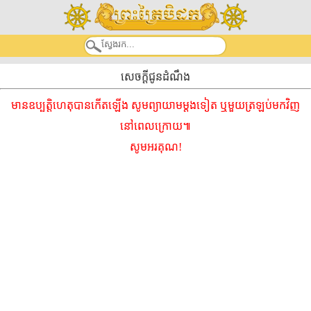
សេចក្តីជូនដំណឹង
មានឧប្បត្តិហេតុបានកើតឡើង សូមព្យាយាមម្ដងទៀត ឬមួយត្រឡប់មកវិញ
នៅពេលក្រោយ៕
សូមអរគុណ!