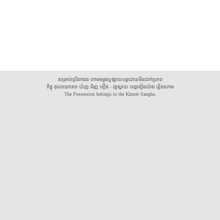
សម្រាប់ប្រើឯកជន ហាមចម្លងឬផ្សាយបន្តដោយមិនដាក់ប្រភព
ភិក្ខុ គុណឃោសោ យ័ញ មិញ គឿង - វត្តស្វាយ ខេត្តគៀងយ៉ាង វៀតណាម
The Possession belongs to the Khmer Sangha.