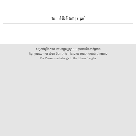
ថយ
|
ទំព័រទី ៦៣
|
បន្ទាប់
សម្រាប់ប្រើឯកជន ហាមចម្លងឬផ្សាយបន្តដោយមិនដាក់ប្រភព
ភិក្ខុ គុណឃោសោ យ័ញ មិញ គឿង - វត្តស្វាយ ខេត្តគៀងយ៉ាង វៀតណាម
The Possession belongs to the Khmer Sangha.