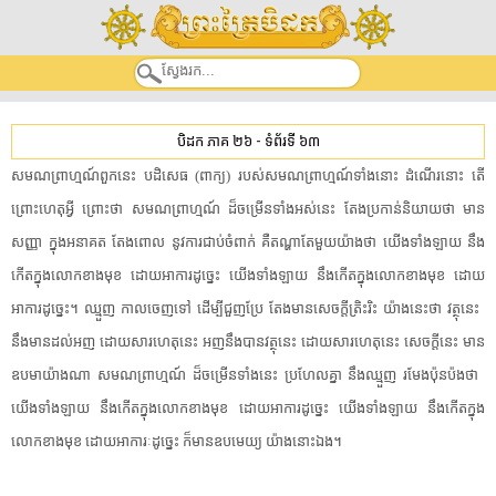
បិដក ភាគ ២៦
-
ទំព័រទី ៦៣
សមណព្រាហ្មណ៍​ពួក​នេះ​ ​បដិសេធ​ ​(​ពាក្យ​)​ ​របស់​សមណព្រាហ្មណ៍​ទាំងនោះ​ ​ដំណើរ​នោះ​ ​តើ​
ព្រោះ​ហេតុអ្វី​ ​ព្រោះថា​ ​សមណព្រាហ្មណ៍​ ​ដ៏​ចម្រើន​ទាំងអស់​នេះ​ ​តែង​ប្រកាន់​និយាយ​ថា​ ​មាន​
សញ្ញា​ ​ក្នុង​អនាគត​ ​តែង​ពោល​ ​នូវ​ការ​ជាប់​ចំពាក់​ ​គឺ​តណ្ហា​តែមួយ​យ៉ាង​ថា​ ​យើង​ទាំងឡាយ​ ​នឹង​
កើត​ក្នុង​លោកខាងមុខ​ ​ដោយ​អាការ​ដូច្នេះ​ ​យើង​ទាំងឡាយ​ ​នឹង​កើត​ក្នុង​លោកខាងមុខ​ ​ដោយ​
អាការ​ដូច្នេះ​។​ ​ឈ្មួញ​ ​កាល​ចេញទៅ​ ​ដើម្បី​ជួញប្រែ​ ​តែង​មាន​សេចក្តី​ត្រិះរិះ​ ​យ៉ាងនេះ​ថា​ ​វត្ថុ​នេះ​ ​
នឹង​មានដល់​អញ​ ​ដោយសារ​ហេតុនេះ​ ​អញ​នឹង​បាន​វត្ថុ​នេះ​ ​ដោយសារ​ហេតុនេះ​ ​សេចក្តី​នេះ​ ​មាន​
ឧបមា​យ៉ាងណា​ ​សមណព្រាហ្មណ៍​ ​ដ៏​ចម្រើន​ទាំងនេះ​ ​ប្រហែលគ្នា​ ​នឹង​ឈ្មួញ​ ​រមែង​ប៉ុនប៉ង​ថា​ ​
យើង​ទាំងឡាយ​ ​នឹង​កើត​ក្នុង​លោកខាងមុខ​ ​ដោយ​អាការ​ដូច្នេះ​ ​យើង​ទាំងឡាយ​ ​នឹង​កើត​ក្នុង​
លោកខាងមុខ​ ​ដោយ​អាការៈ​ដូច្នេះ​ ​ក៏​មាន​ឧបមេយ្យ​ ​យ៉ាងនោះ​ឯង​។​ ​