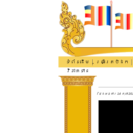
ទំព័រដើម
ព្រះត្រៃបិដក
វិភាគទាន
ថ្ងៃអង្គារ 14 តុលា 201