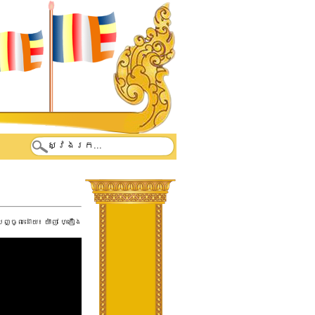
បញ្ចូលដោយ៖
យ៉ាញ់ ហ្គឿង