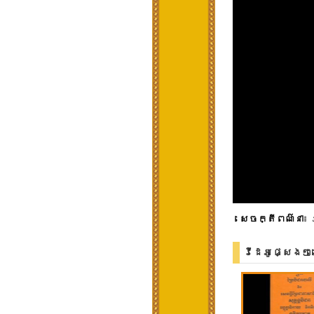
សេចក្តីពណ៌នា
៖ 
វីដេអូផ្សេងៗ