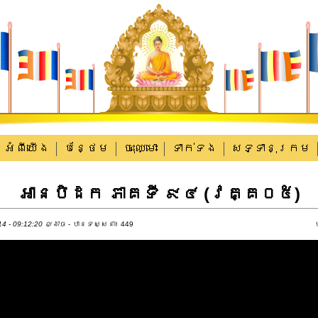
អំពីយើង
បន្ថែម
ចុះឈ្មោះ
ទាក់​ទង
សទ្ទានុក្រម
អាន​បិដក ភាគទី ៩៤ (វគ្គ០៥)
4 - 09:12:20 ល្ងាច
- បានទស្សនា៖ 449