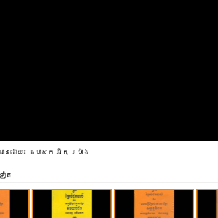
អានដោយ៖ ឧបាសក អ៊ិត ប្រាំង
ទៀត