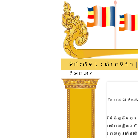
ទំព័រដើម
ព្រះត្រៃបិដក
វិភាគទាន
ថ្ងៃពុធ 01 មិថុនា 
ម៉ែចិញ្ចឹមកូ
ទោះពេលញ៉ាំគេ
ពេលកូនកើតហើយ