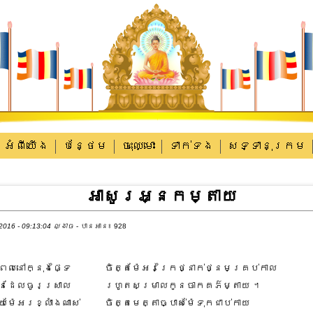
អំពីយើង
បន្ថែម
ចុះឈ្មោះ
ទាក់​ទង
សទ្ទានុក្រម
អាសូរអ្នកម្តាយ
2016 - 09:13:04 ល្ងាច
- បានអាន៖ 928
នពេលនៅក្នុងផ្ទៃ
ចិត្តម៉ែអរក្រៃថ្នាក់ថ្នមគ្រប់កាល
ងមិនដែលធូរស្រាល
រហូតសម្រាលកូនចាកគភ៌ម្តាយ ។
ម៉ែអរខ្លាំងណាស់
ចិត្តមេត្តាច្បាស់ម៉ែទុកជាប់កាយ