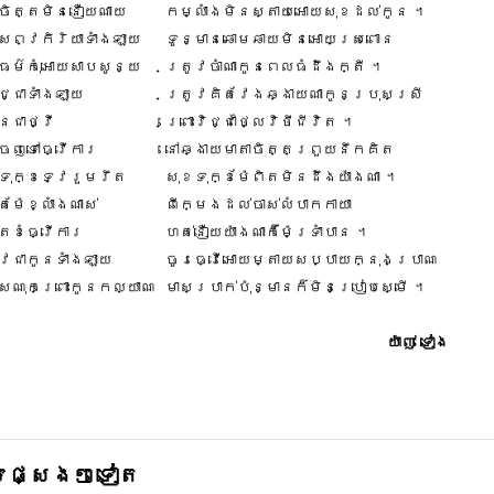
ាចិត្តមិននឿយណាយ
កម្លាំងមិនស្តាយអោយសុខដល់កូន ។
សព្វកិរិយាទាំងឡាយ
ទូន្មានឆោមឆាយមិនអោយស្រពោន
ធម៌កុំអោយសាបសូន្យ
ត្រូវចាំណាកូនពេលធំដឹងក្តី ។
ជ្ជាទាំងឡាយ
ត្រូវគិតវែងឆ្ងាយណាកូនប្រុសស្រី
ិនជាថ្វី
ព្រោះវិជ្ជាថ្លៃវិថីជីវិត ។
ចេញទៅធ្វើការ
នៅឆ្ងាយមាតាចិត្តព្រួយនឹកគិត
ទុក្ខទ្វេរួមរឹត
សុខទុក្ខម៉ែពិតមិនដឹងយ៉ាងណា ។
តម៉ែខ្លាំងណាស់
ពីក្មេងដល់ចាស់លំបាកកាយា
ិតខំធ្វើការ
ហត់នឿយយ៉ាងណាក៏ម៉ែទ្រាំបាន ។
រូវជាកូនទាំងឡាយ
ចូរធ្វើអោយម្តាយសប្បាយក្នុងប្រាណ
្រណុកព្រោះកូនកល្យាណ
មាសប្រាក់ប៉ុន្មានក៏មិនប្រៀបស្មើ ។
យ៉ាញ់ ទៀង
ផ្សេងៗទៀត