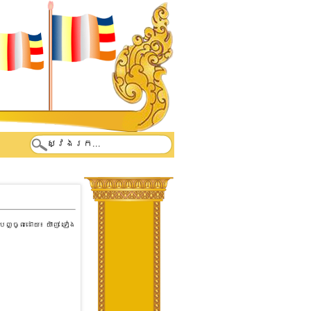
បញ្ចូលដោយ៖
យ៉ាញ់ ទៀង