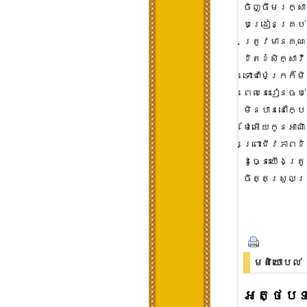
ចិញ្ចឹមរក្ស
បង្រៀនគ្រប់
ត្រូវមានគុណ
ខិតខំសិក្សាវិ
ទោះជាម៉ែក្រក៏ម
ពេលនេះរៀនចប់
មិនបាននៅក្បែ
ម៉ែអើយកូនអាណិ
ព្រោះជីវភាពខ
ដូច្នេះយើងត្
ចិត្តស្រួលស
​មតិ​យោបល់
អត្ថបទ